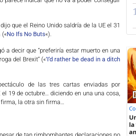
odo parece indicar que no va a poder conseguir
ijo que el Reino Unido saldría de la UE el 31
 («
No Ifs No Buts
«).
gó a decir que “preferiría estar muerto en una
oga del Brexit” («
‘I’d rather be dead in a ditch
ectáculo de las tres cartas enviadas por
 el 19 de octubre… diciendo en una una cosa,
firma, la otra sin firma…
Co
U
la
an
 pesar de tan rimbombantes declaraciones no