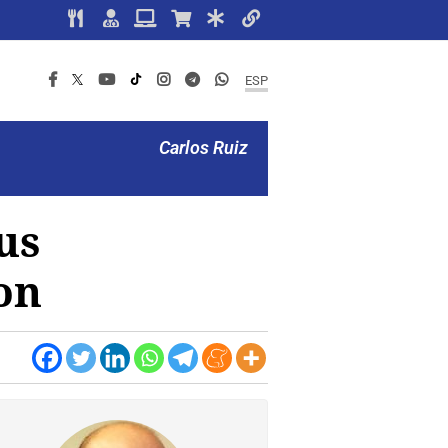
ESP
Carlos Ruiz
us
on