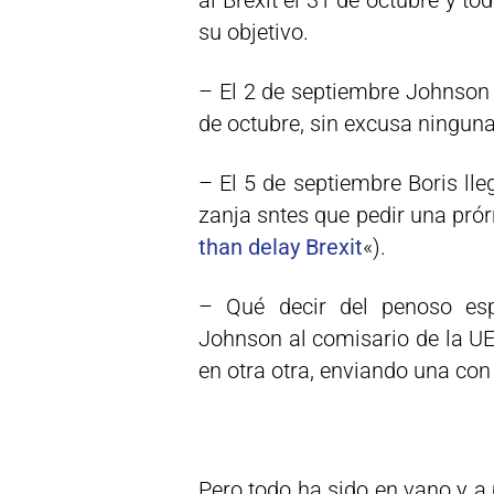
al Brexit el 31 de octubre y t
su objetivo.
– El 2 de septiembre Johnson d
de octubre, sin excusa ninguna
– El 5 de septiembre Boris lle
zanja sntes que pedir una prórr
than delay Brexit
«).
– Qué decir del penoso esp
Johnson al comisario de la UE
en otra otra, enviando una con 
Pero todo ha sido en vano y a