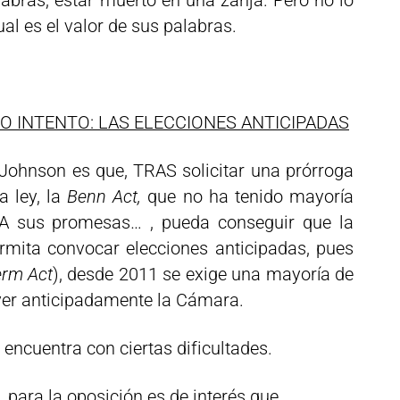
labras, estar muerto en una zanja. Pero no lo
al es el valor de sus palabras.
DO INTENTO: LAS ELECCIONES ANTICIPADAS
Johnson es que, TRAS solicitar una prórroga
a ley, la
Benn Act,
que no ha tenido mayoría
 sus promesas… , pueda conseguir que la
rmita convocar elecciones anticipadas, pues
erm Act
), desde 2011 se exige una mayoría de
ver anticipadamente la Cámara.
 encuentra con ciertas dificultades.
, para la oposición es de interés que