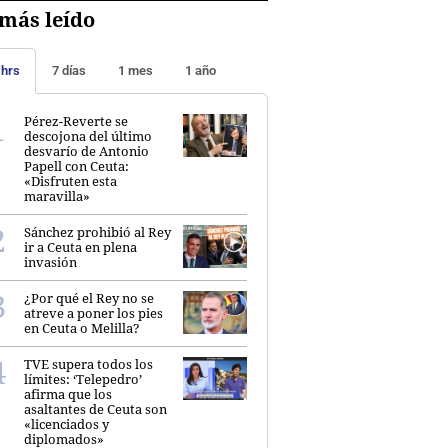
más leído
 hrs
7 días
1 mes
1 año
Pérez-Reverte se
descojona del último
desvarío de Antonio
Papell con Ceuta:
«Disfruten esta
maravilla»
Sánchez prohibió al Rey
ir a Ceuta en plena
invasión
¿Por qué el Rey no se
atreve a poner los pies
en Ceuta o Melilla?
TVE supera todos los
límites: ‘Telepedro’
afirma que los
asaltantes de Ceuta son
«licenciados y
diplomados»