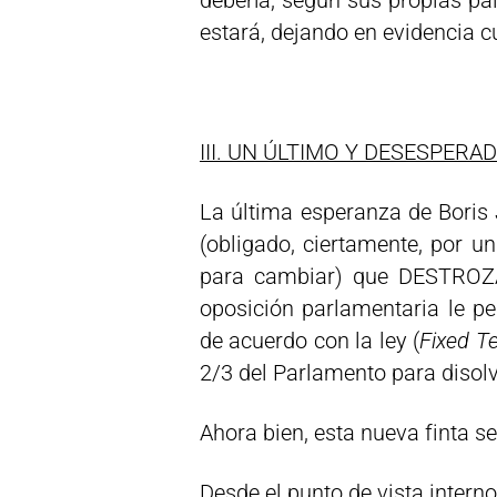
debería, según sus propias pa
estará, dejando en evidencia cu
III. UN ÚLTIMO Y DESESPERA
La última esperanza de Boris 
(obligado, ciertamente, por un
para cambiar) que DESTROZA
oposición parlamentaria le pe
de acuerdo con la ley (
Fixed T
2/3 del Parlamento para disol
Ahora bien, esta nueva finta se
Desde el punto de vista interno