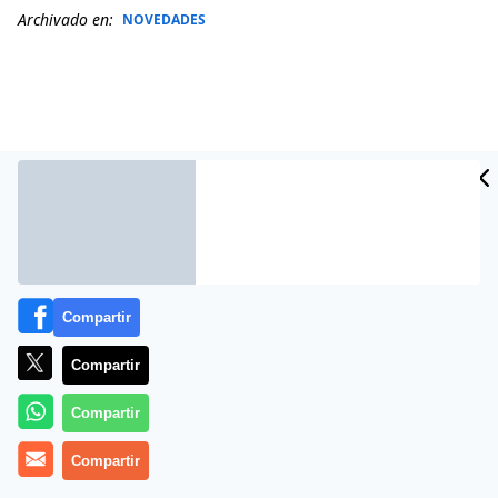
Archivado en:
NOVEDADES
Compartir
Compartir
Más información
Compartir
Compartir