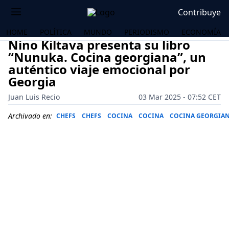
Contribuye
HOME
POLÍTICA
MUNDO
PERIODISMO
ECONOMÍA
Nino Kiltava presenta su libro
“Nunuka. Cocina georgiana”, un
auténtico viaje emocional por
Georgia
Juan Luis Recio
03 Mar 2025 - 07:52 CET
Archivado en:
CHEFS
CHEFS
COCINA
COCINA
COCINA GEORGIA
OS