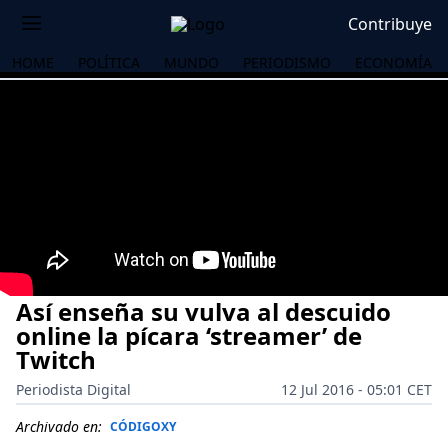
Contribuye
HOME
POLÍTICA
MUNDO
PERIODISMO
ECONOMÍA
Así enseña su vulva al descuido
online la pícara ‘streamer’ de
Twitch
Periodista Digital
12 Jul 2016 - 05:01 CET
OS
Archivado en:
CÓDIGOXY