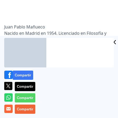
Juan Pablo Mañueco
Nacido en Madrid en 1954. Licenciado en Filosofía y
Letras, sección de Literatura Hispánica, por la
Universidad Complutense de Madrid. Ha ejercido la
docencia de Lengua y Literatura castellanas, en
diversos centros de Enseñanza Media de Guadalajara
y de Madrid. Reside en Guadalajara, casado, tiene una
hija. Ha publicado una quincena de libros de ensayo,
Compartir
[…]
Compartir
MÁS EN JUAN PABLO MAÑUECO
Compartir
Compartir