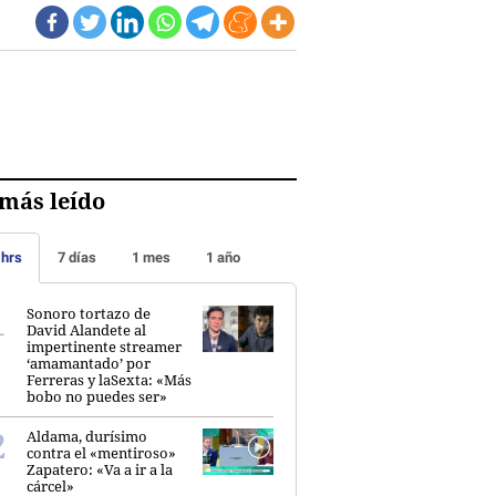
más leído
 hrs
7 días
1 mes
1 año
Sonoro tortazo de
David Alandete al
impertinente streamer
‘amamantado’ por
Ferreras y laSexta: «Más
bobo no puedes ser»
Aldama, durísimo
contra el «mentiroso»
Zapatero: «Va a ir a la
cárcel»