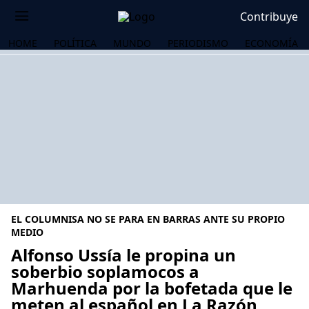
Contribuye
HOME
POLÍTICA
MUNDO
PERIODISMO
ECONOMÍA
EL COLUMNISA NO SE PARA EN BARRAS ANTE SU PROPIO
MEDIO
Alfonso Ussía le propina un
soberbio soplamocos a
OS
Marhuenda por la bofetada que le
meten al español en La Razón