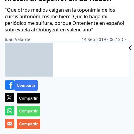
"Que otros medios caigan en la toponimia de los
cursis autonómicos me hiere. Que lo haga mi
periódico me sulfura, porque Onteniente en español
sobrevuela al Ontinyent en valenciano"
Juan Velarde
14 Sep 2019 - 06:13 CET
Archivado en:
ALFONSO USSÍA
ARNALDO OTEGI
FRANCISCO MARH
Compartir
Compartir
Compartir
Compartir