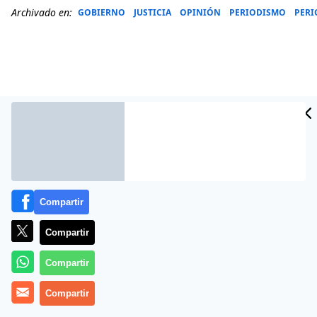
Archivado en:
GOBIERNO
JUSTICIA
OPINIÓN
PERIODISMO
PERI
Compartir
Compartir
Más información
Compartir
Compartir