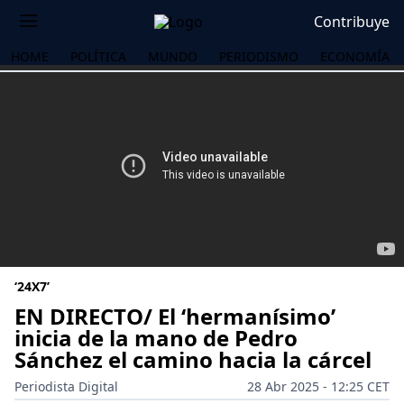
Contribuye
HOME
POLÍTICA
MUNDO
PERIODISMO
ECONOMÍA
‘24X7’
EN DIRECTO/ El ‘hermanísimo’
inicia de la mano de Pedro
Sánchez el camino hacia la cárcel
OS
Periodista Digital
28 Abr 2025 - 12:25 CET