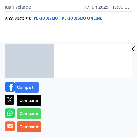
Juan Velarde
17 Jun 2025 - 19:00 CET
Archivado en:
PERIODISMO
PERIODISMO ONLINE
Compartir
Compartir
Compartir
Más información
Compartir