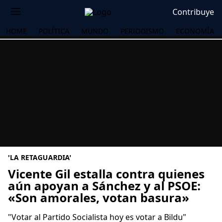
Contribuye
HOME
POLÍTICA
MUNDO
PERIODISMO
ECONOMÍA
'LA RETAGUARDIA'
Vicente Gil estalla contra quienes
aún apoyan a Sánchez y al PSOE:
«Son amorales, votan basura»
OS
"Votar al Partido Socialista hoy es votar a Bildu"