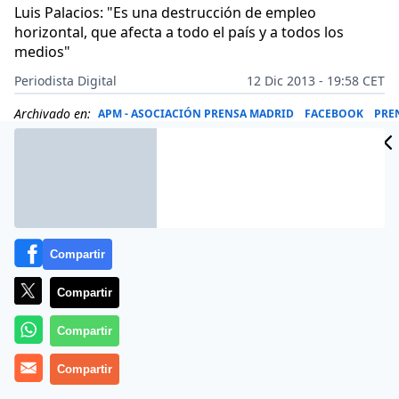
Luis Palacios: "Es una destrucción de empleo
horizontal, que afecta a todo el país y a todos los
medios"
Periodista Digital
12 Dic 2013 - 19:58 CET
Archivado en:
APM - ASOCIACIÓN PRENSA MADRID
FACEBOOK
PRE
Compartir
Compartir
Compartir
Compartir
Un total de 4.434 puestos de trabajo destruidos y 73