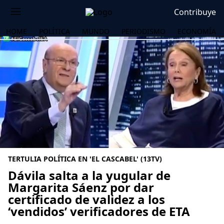
Contribuye
HOME
POLÍTICA
MUNDO
PERIODISMO
ECONOMÍA
TERTULIA POLÍTICA EN 'EL CASCABEL' (13TV)
Dávila salta a la yugular de
Margarita Sáenz por dar
certificado de validez a los
OS
‘vendidos’ verificadores de ETA