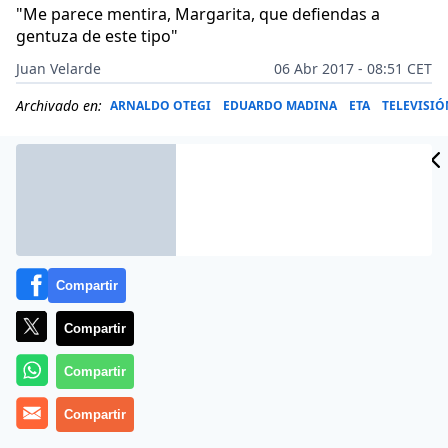
"Me parece mentira, Margarita, que defiendas a
gentuza de este tipo"
Juan Velarde
06 Abr 2017 - 08:51 CET
Archivado en:
ARNALDO OTEGI
EDUARDO MADINA
ETA
TELEVISIÓ
Compartir
Compartir
Compartir
Compartir
El paripé del desarme de la banda terrorista ETA
provocó un encendido y tenso rifirrafe en la noche del