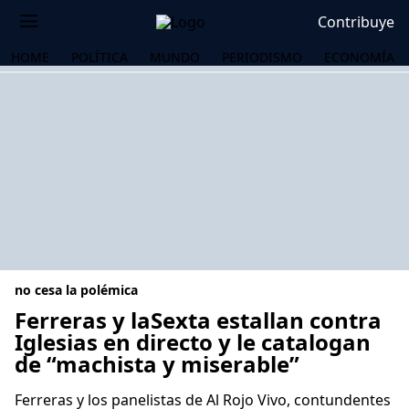
Contribuye
HOME
POLÍTICA
MUNDO
PERIODISMO
ECONOMÍA
no cesa la polémica
Ferreras y laSexta estallan contra
Iglesias en directo y le catalogan
de “machista y miserable”
OS
Ferreras y los panelistas de Al Rojo Vivo, contundentes