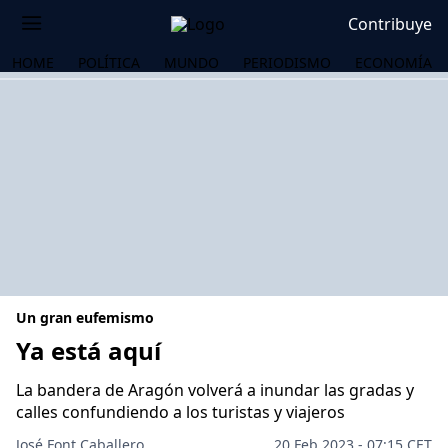
Contribuye
HOME
POLÍTICA
MUNDO
PERIODISMO
ECONOMÍA
Un gran eufemismo
Ya está aquí
La bandera de Aragón volverá a inundar las gradas y
OS
calles confundiendo a los turistas y viajeros
José Font Caballero
20 Feb 2023 - 07:15 CET