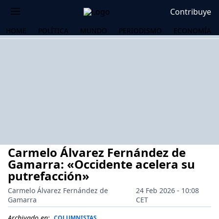
Contribuye
HOME
POLÍTICA
MUNDO
PERIODISMO
ECONOMÍA
Carmelo Álvarez Fernández de
Gamarra: «Occidente acelera su
putrefacción»
Carmelo Álvarez Fernández de
24 Feb 2026 - 10:08
OS
Gamarra
CET
Archivado en:
COLUMNISTAS