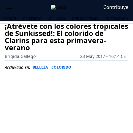
Contribuye
HOME
POLÍTICA
MUNDO
PERIODISMO
ECONOMÍA
¡Atrévete con los colores tropicales
de Sunkissed!: El colorido de
Clarins para esta primavera-
verano
Brígida Gallego
23 May 2017 - 10:14 CET
Archivado en:
BELLEZA
COLORIDO
OS