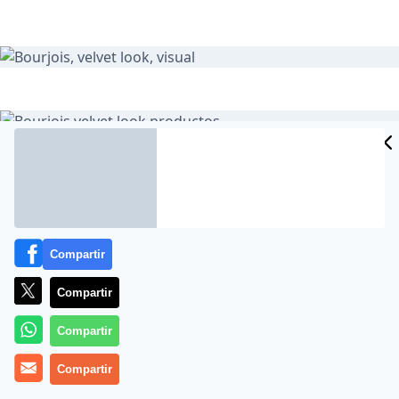
PVPR
– Ombre Smoky Eyeshadow & liner: 11,80€
– Rouge Velvet: 14,25€
– Liner Reveal: 15,30€
Compartir
Compartir
Brígida Gallego
Compartir
MÁS EN POR TODO LO ALTO
Compartir