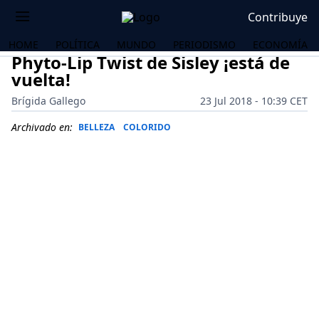
Contribuye
HOME
POLÍTICA
MUNDO
PERIODISMO
ECONOMÍA
Phyto-Lip Twist de Sisley ¡está de
vuelta!
Brígida Gallego
23 Jul 2018 - 10:39 CET
Archivado en:
BELLEZA
COLORIDO
OS