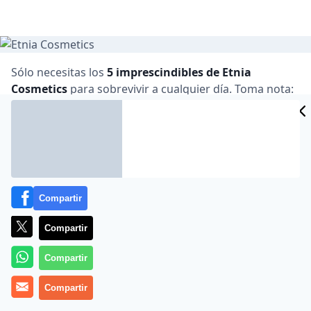
Sólo necesitas los
5 imprescindibles de Etnia
Cosmetics
para sobrevivir a cualquier día. Toma nota:
un gloss voluminizador (13,90€), un corrector
iluminador (14,90€), una máscara de pestañas (9€), un
colorete(14,50€) y unos polvos compactos (15,90€)
y….. ¡¡et voilà!!
Compartir
Brígida Gallego
Compartir
MÁS EN POR TODO LO ALTO
Compartir
Compartir