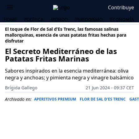
Contribuye
HOME
POLÍTICA
MUNDO
PERIODISMO
ECONOMÍA
El toque de Flor de Sal d’Es Trenc, las famosas salinas
mallorquinas, esencia de unas patatas fritas hechas para
disfrutar
El Secreto Mediterráneo de las
Patatas Fritas Marinas
Sabores inspirados en la esencia mediterránea: oliva
negra y anchoas; y pimienta negra y vinagre balsámico
Brígida Gallego
21 Jun 2024 - 09:37 CET
Archivado en:
APERITIVOS PREMIUM
FLOR DE SAL D’ES TRENC
GAS
OS