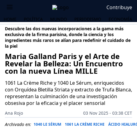
Contribuye
HOME
POLÍTICA
MUNDO
PERIODISMO
ECONOMÍA
Descubre las dos nuevas incorporaciones a la gama más
exclusiva de la firma parisina, donde la ciencia y los
ingredientes más raros se alían para redefinir el cuidado de
la piel
Maria Galland Paris y el Arte de
Revelar la Belleza: Un Encuentro
con la nueva Línea MILLE
1061 La Crème Riche y 1040 Le Sérum, enriquecidos
con Orquídea Bletilla Striata y extracto de Trufa Blanca,
representan la culminación de una investigación
obsesiva por la eficacia y el placer sensorial
Ana Rojo
03 Nov 2025 - 03:38 CET
OS
Archivado en:
1040 LE SÉRUM
1061 LA CRÈME RICHE
ÁCIDO HIALUR