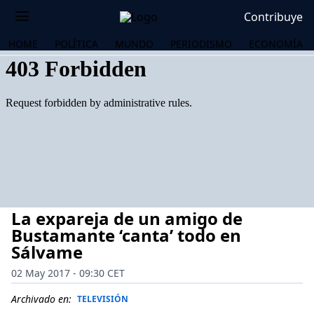
Contribuye
HOME
POLÍTICA
MUNDO
PERIODISMO
ECONOMÍA
La expareja de un amigo de
Bustamante ‘canta’ todo en
Sálvame
02 May 2017 - 09:30 CET
OS
Archivado en:
TELEVISIÓN