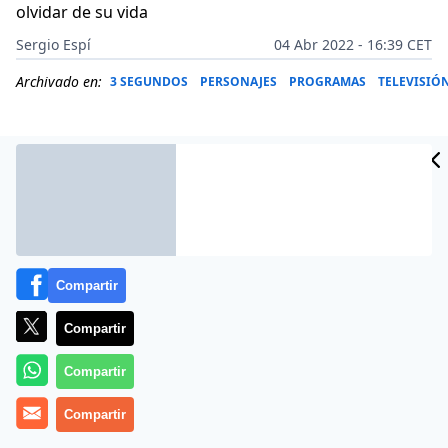
olvidar de su vida
Sergio Espí
04 Abr 2022 - 16:39 CET
Archivado en:
3 SEGUNDOS
PERSONAJES
PROGRAMAS
TELEVISIÓ
Compartir
Compartir
Compartir
Jorge Javier Vázquez
ha salido escarmentado de su
Compartir
última ‘hazaña’ política. El presentador se ha metido
con
Iván Espinosa de los Monteros
y el zasca que ha