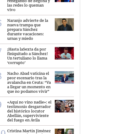
renegando de Begoña y
las redes lo queman
vivo
Naranjo advierte de la
nueva trampa que
prepara Sánchez
durante vacaciones:
urnas y miedo
¡Hasta laSexta da por
finiquitado a Sánchez!
Un tertuliano lo llama
‘corrupto’
Nacho Abad vaticina el
peor escenario tras la
avalancha en Ceuta: “Va
a llegar un momento en
que no podamos vivir”
«Aquí no vino nadie»: el
testimonio desgarrador
del histórico locutor
Abellán, superviviente
del fuego en Ávila
Cristina Martín Jiménez