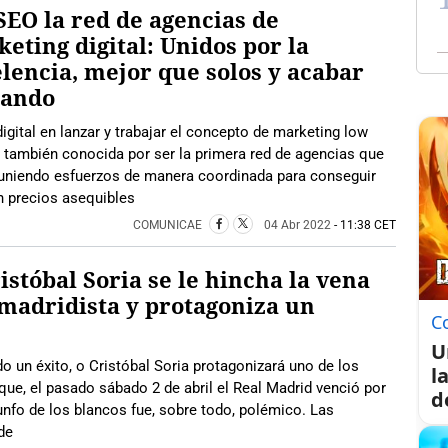
EO la red de agencias de
eting digital: Unidos por la
lencia, mejor que solos y acabar
rando
gital en lanzar y trabajar el concepto de marketing low
es también conocida por ser la primera red de agencias que
 uniendo esfuerzos de manera coordinada para conseguir
en precios asequibles
COMUNICAE
04 Abr 2022
- 11:38 CET
istóbal Soria se le hincha la vena
madridista y protagoniza un
C
U
o un éxito, o Cristóbal Soria protagonizará uno de los
l
 que, el pasado sábado 2 de abril el Real Madrid venció por
d
riunfo de los blancos fue, sobre todo, polémico. Las
de