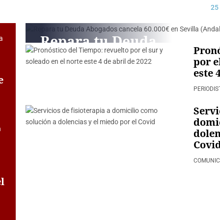
25
Repara tu Deuda
Pronó
Abogados cancela
por e
60.000€ en Sevilla
este 
e
(Andalucía) con la
PERIODIS
Ley de Segunda
Servi
Oportunidad
domic
dolen
COMUNICAE
Covi
COMUNI
l