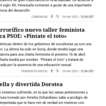
 plástico de gran importancia en la actualidad. De acuerdo a
 del siglo XX, Venezuela comenzó a gozar de una importante
cia del desarrollo
COMUNICAE
04 Abr 2022
- 12:29 CET
errorífico nuevo taller feminista
a PSOE: «Píntate el toto»
émicas dentro de los gobiernos de socialistas ya son una
ón. La última ha sido en Soria, donde tendrá lugar una
toria para una charla feminista el próximo 16 de abril.
harla tendrá por nombre "Píntate el toto" y tratará de
sada por la ausencia de una educación sexual
PERIODISTA DIGITAL
04 Abr 2022
- 12:36 CET
ella y divertida Dorotea
 estamos sufriendo, en la que las vanas pretensiones y
hura toreado por Amelia Ochandiano sabe a prodigio de
erpretada que te hace reír de verdad sin meterse con