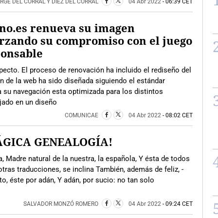
RGE DEL CORRAL Y DÍEZ DEL CORRAL
04 Abr 2022
- 06:39 CET
no.es renueva su imagen
rzando su compromiso con el juego
ponsable
ecto. El proceso de renovación ha incluido el rediseño del
ón de la web ha sido diseñada siguiendo el estándar
a su navegación esta optimizada para los distintos
ajado en un diseño
COMUNICAE
04 Abr 2022
- 08:02 CET
ÁGICA GENEALOGÍA!
a, Madre natural de la nuestra, la española, Y ésta de todos
 otras traducciones, se inclina También, además de feliz, -
to, éste por adán, Y adán, por sucio: no tan solo
SALVADOR MONZÓ ROMERO
04 Abr 2022
- 09:24 CET