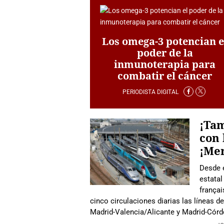
Los omega-3 potencian e
poder de la
inmunoterapia para
combatir el cáncer
PERIODISTA DIGITAL
¡Tam
con 
¡Me
Desde e
estata
françai
cinco circulaciones diarias las líneas d
Madrid-Valencia/Alicante y Madrid-Córd