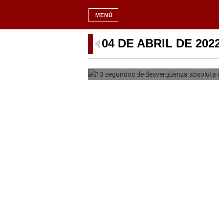
MENÚ
13 segundos de
04 DE ABRIL DE 202
Margarita Robles 
PER