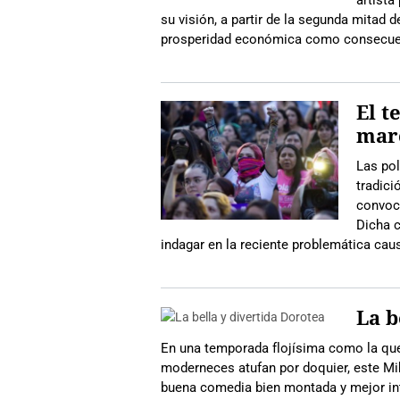
artista
su visión, a partir de la segunda mitad
prosperidad económica como consecuen
El t
marc
Las pol
tradici
convoca
Dicha c
indagar en la reciente problemática cau
La b
En una temporada flojísima como la que
moderneces atufan por doquier, este Mi
buena comedia bien montada y mejor int