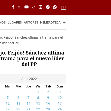
ESP
MOS
LUGARES
AUTORES
HEMEROTECA
jo, Feijóo! Sánchez ultima
 trama para el nuevo líder
del PP
Abril 2022
Mar
Mié
Jue
Vie
Sáb
Dom
1
2
3
5
6
7
8
9
10
12
13
14
15
16
17
19
20
21
22
23
24