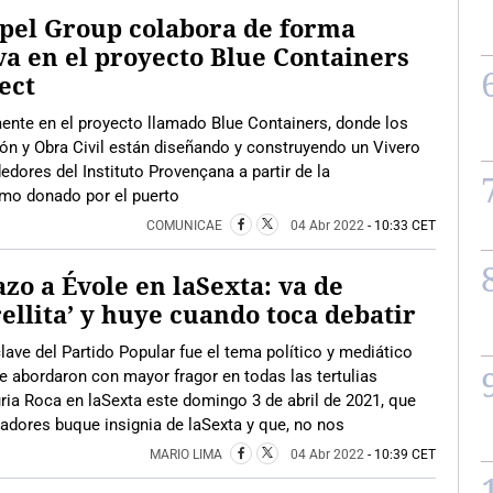
pel Group colabora de forma
va en el proyecto Blue Containers
ect
ente en el proyecto llamado Blue Containers, donde los
ión y Obra Civil están diseñando y construyendo un Vivero
ores del Instituto Provençana a partir de la
imo donado por el puerto
COMUNICAE
04 Abr 2022
- 10:33 CET
zo a Évole en laSexta: va de
rellita’ y huye cuando toca debatir
lave del Partido Popular fue el tema político y mediático
ue abordaron con mayor fragor en todas las tertulias
uria Roca en laSexta este domingo 3 de abril de 2021, que
dores buque insignia de laSexta y que, no nos
MARIO LIMA
04 Abr 2022
- 10:39 CET