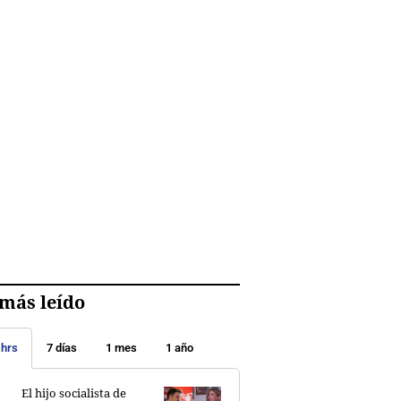
más leído
 hrs
7 días
1 mes
1 año
El hijo socialista de