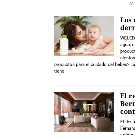
CA
Los 
der
WELEDA
agua, o
produc
ciento
productos para el cuidado del bebés? La
tiene
El r
Ber
con
El desa
Fernan