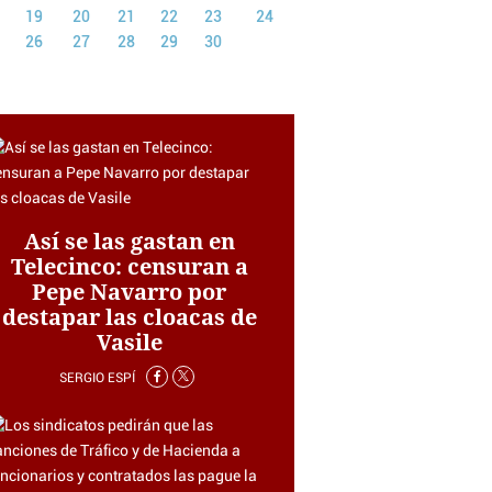
19
20
21
22
23
24
26
27
28
29
30
Así se las gastan en
Telecinco: censuran a
Pepe Navarro por
destapar las cloacas de
Vasile
SERGIO ESPÍ