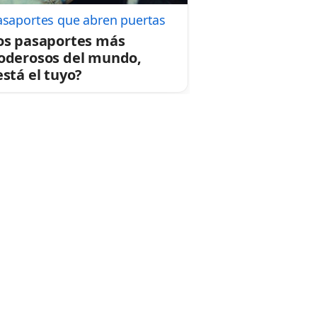
asaportes que abren puertas
os pasaportes más
oderosos del mundo,
está el tuyo?