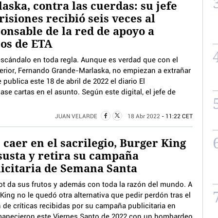
aska, contra las cuerdas: su jefe
risiones recibió seis veces al
onsable de la red de apoyo a
os de ETA
escándalo en toda regla. Aunque es verdad que con el
terior, Fernando Grande-Marlaska, no empiezan a extrañar
publica este 18 de abril de 2022 el diario El
e cartas en el asunto. Según este digital, el jefe de
JUAN VELARDE
18 Abr 2022
- 11:22 CET
 caer en el sacrilegio, Burger King
susta y retira su campaña
icitaria de Semana Santa
cot da sus frutos y además con toda la razón del mundo. A
King no le quedó otra alternativa que pedir perdón tras el
 de críticas recibidas por su campaña publicitaria en
amanecieron este Viernes Santo de 2022 con un bombardeo