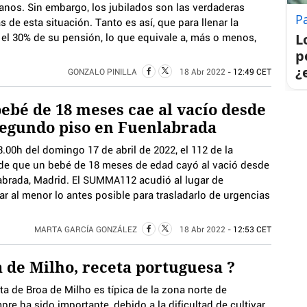
anos. Sin embargo, los jubilados son las verdaderas
P
s de esta situación. Tanto es así, que para llenar la
L
el 30% de su pensión, lo que equivale a, más o menos,
p
¿
GONZALO PINILLA
18 Abr 2022
- 12:49 CET
ebé de 18 meses cae al vacío desde
egundo piso en Fuenlabrada
3.00h del domingo 17 de abril de 2022, el 112 de la
 de que un bebé de 18 meses de edad cayó al vació desde
abrada, Madrid. El SUMMA112 acudió al lugar de
zar al menor lo antes posible para trasladarlo de urgencias
MARTA GARCÍA GONZÁLEZ
18 Abr 2022
- 12:53 CET
 de Milho, receta portuguesa ?
ta de Broa de Milho es típica de la zona norte de
pre ha sido importante, debido a la dificultad de cultivar