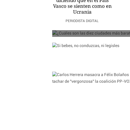
diciendo que en el País
Vasco se sienten como en
¿Cuáles son las di
Ucrania
PERIODISTA DIGITAL
A