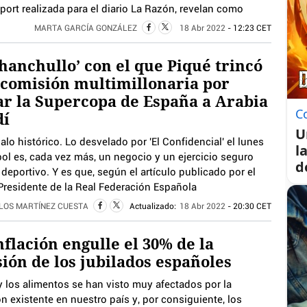
port realizada para el diario La Razón, revelan como
MARTA GARCÍA GONZÁLEZ
18 Abr 2022
- 12:23 CET
chanchullo’ con el que Piqué trincó
comisión multimillonaria por
ar la Supercopa de España a Arabia
C
dí
U
lo histórico. Lo desvelado por 'El Confidencial' el lunes
l
bol es, cada vez más, un negocio y un ejercicio seguro
d
deportivo. Y es que, según el artículo publicado por el
Presidente de la Real Federación Española
LOS MARTÍNEZ CUESTA
Actualizado:
18 Abr 2022
- 20:30 CET
nflación engulle el 30% de la
ión de los jubilados españoles
y los alimentos se han visto muy afectados por la
ón existente en nuestro país y, por consiguiente, los