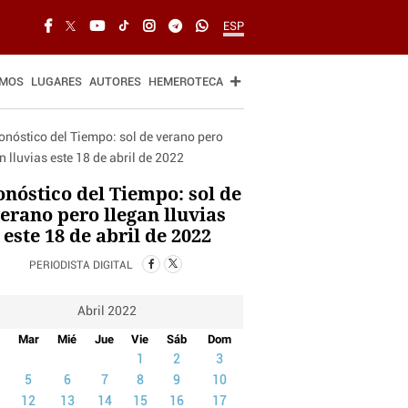
ESP
SMOS
LUGARES
AUTORES
HEMEROTECA
onóstico del Tiempo: sol de
erano pero llegan lluvias
este 18 de abril de 2022
PERIODISTA DIGITAL
Abril 2022
Mar
Mié
Jue
Vie
Sáb
Dom
1
2
3
5
6
7
8
9
10
12
13
14
15
16
17