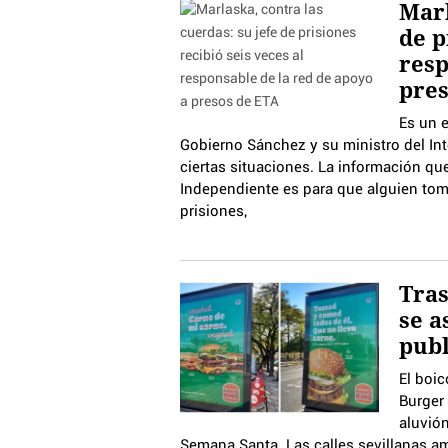
Marl
de p
resp
pres
Es un 
Gobierno Sánchez y su ministro del In
ciertas situaciones. La información que 
Independiente es para que alguien tomas
prisiones,
Tras
se a
publ
El boi
Burger 
aluvión
Semana Santa. Las calles sevillanas 