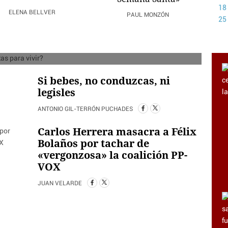
18
ez ciudades más baratas para
ELENA BELLVER
PAUL MONZÓN
25
vivir?
LEX MACKENZIE
Si bebes, no conduzcas, ni
legisles
ANTONIO GIL-TERRÓN PUCHADES
Carlos Herrera masacra a Félix
Bolaños por tachar de
«vergonzosa» la coalición PP-
VOX
JUAN VELARDE