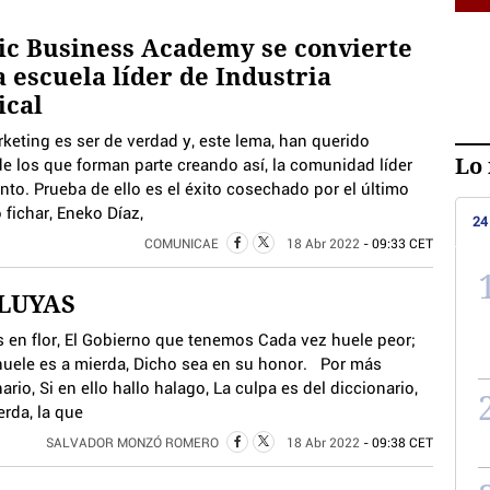
c Business Academy se convierte
a escuela líder de Industria
ical
keting es ser de verdad y, este lema, han querido
Lo 
de los que forman parte creando así, la comunidad líder
nto. Prueba de ello es el éxito cosechado por el último
 fichar, Eneko Díaz,
24
COMUNICAE
18 Abr 2022
- 09:33 CET
LUYAS
 en flor, El Gobierno que tenemos Cada vez huele peor;
 huele es a mierda, Dicho sea en su honor. Por más
rio, Si en ello hallo halago, La culpa es del diccionario,
erda, la que
SALVADOR MONZÓ ROMERO
18 Abr 2022
- 09:38 CET