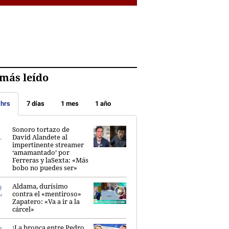
más leído
 hrs
7 días
1 mes
1 año
Sonoro tortazo de
David Alandete al
impertinente streamer
‘amamantado’ por
Ferreras y laSexta: «Más
bobo no puedes ser»
Aldama, durísimo
contra el «mentiroso»
Zapatero: «Va a ir a la
cárcel»
¡La bronca entre Pedro