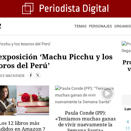
2
TEMAS
PERSONAJES
ORGANI
exposición ‘Machu Picchu y los
Pr
oros del Perú’
v
LEX MACKENZIE
Lun
Paula Conde (PP):
«Teníamos muchas ganas
Los 12 libros más
4
de vivir nuevamente la
ndidos en Amazon ?
Semana Santa»
11