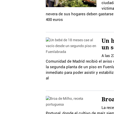
ciudad
víctima
nevera de sus hogares deben gastarse 
400 euros
Un b
un s
A las 2
Comunidad de Madrid recibió el aviso
la segunda planta de un piso en Fuenl
inmediato para poder asistir y estabili
al
Broa
La rece
Portugal, donde el cultivo de maíz siem