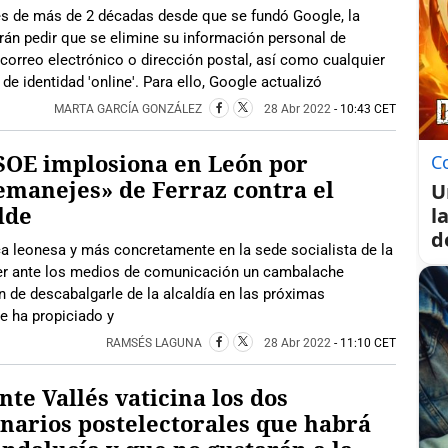
s de más de 2 décadas desde que se fundó Google, la
án pedir que se elimine su información personal de
correo electrónico o dirección postal, así como cualquier
de identidad 'online'. Para ello, Google actualizó
MARTA GARCÍA GONZÁLEZ
28 Abr 2022
- 10:43 CET
SOE implosiona en León por
C
emanejes» de Ferraz contra el
U
lde
l
d
ica leonesa y más concretamente en la sede socialista de la
ayer ante los medios de comunicación un cambalache
n de descabalgarle de la alcaldía en las próximas
e ha propiciado y
RAMSÉS LAGUNA
28 Abr 2022
- 11:10 CET
nte Vallés vaticina los dos
narios postelectorales que habrá