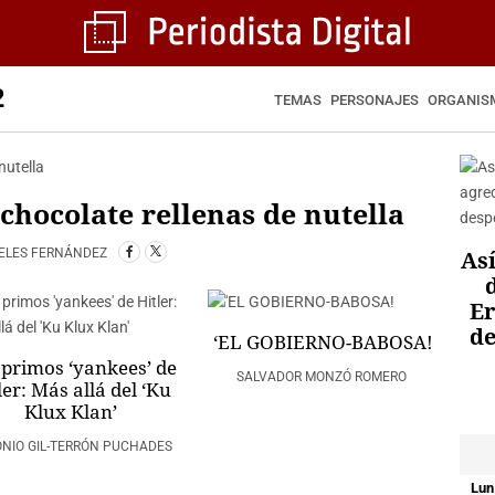
2
TEMAS
PERSONAJES
ORGANIS
 chocolate rellenas de nutella
ELES FERNÁNDEZ
Así
Er
de
‘EL GOBIERNO-BABOSA!
 primos ‘yankees’ de
SALVADOR MONZÓ ROMERO
ler: Más allá del ‘Ku
Klux Klan’
NIO GIL-TERRÓN PUCHADES
Lun