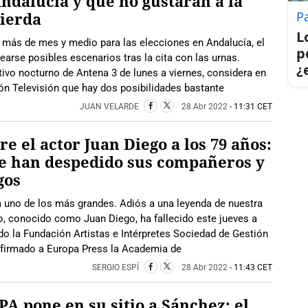
ndalucía y que no gustarán a la
ierda
P
L
 más de mes y medio para las elecciones en Andalucía, el
p
earse posibles escenarios tras la cita con las urnas.
¿
tivo nocturno de Antena 3 de lunes a viernes, considera en
eón Televisión que hay dos posibilidades bastante
JUAN VELARDE
28 Abr 2022
- 11:31 CET
e el actor Juan Diego a los 79 años:
le han despedido sus compañeros y
gos
 uno de los más grandes. Adiós a una leyenda de nuestra
o, conocido como Juan Diego, ha fallecido este jueves a
o la Fundación Artistas e Intérpretes Sociedad de Gestión
onfirmado a Europa Press la Academia de
SERGIO ESPÍ
28 Abr 2022
- 11:43 CET
PA pone en su sitio a Sánchez: el