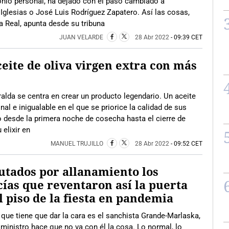
onio personal, ha dejado con el paso cambiado a
glesias o José Luis Rodríguez Zapatero. Así las cosas,
a Real, apunta desde su tribuna
JUAN VELARDE
28 Abr 2022
- 09:39 CET
ceite de oliva virgen extra con más
alda se centra en crear un producto legendario. Un aceite
nal e inigualable en el que se priorice la calidad de sus
do desde la primera noche de cosecha hasta el cierre de
 elixir en
MANUEL TRUJILLO
28 Abr 2022
- 09:52 CET
tados por allanamiento los
cías que reventaron así la puerta
l piso de la fiesta en pandemia
 que tiene que dar la cara es el sanchista Grande-Marlaska,
 ministro hace que no va con él la cosa. Lo normal, lo