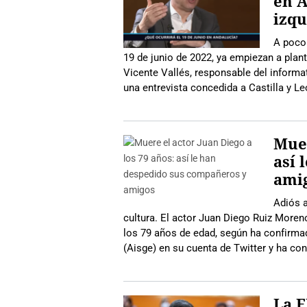
en A
izqu
A poco
19 de junio de 2022, ya empiezan a plant
Vicente Vallés, responsable del informa
una entrevista concedida a Castilla y L
Muer
así 
ami
Adiós a
cultura. El actor Juan Diego Ruiz Moren
los 79 años de edad, según ha confirmad
(Aisge) en su cuenta de Twitter y ha c
La E