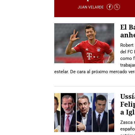
JUAN VELARDE
El B
anhe
Robert 
del FC 
como f
trabaja
estelar. De cara al próximo mercado vera
Ussí
Feli
a Ig
Zasca r
español