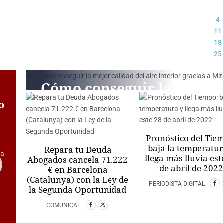
4
11
18
25
Cómo conseguir la
mejor calidad del
o
aire interior
gracias a
Pronóstico del Tie
baja la temperatur
Repara tu Deuda
Mitsubishi Electric
llega más lluvia est
Abogados cancela 71.222
de abril de 2022
€ en Barcelona
COMUNICAE
(Catalunya) con la Ley de
PERIODISTA DIGITAL
la Segunda Oportunidad
COMUNICAE