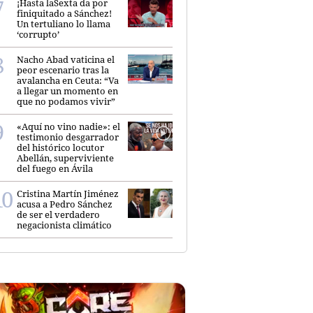
¡Hasta laSexta da por
finiquitado a Sánchez!
Un tertuliano lo llama
‘corrupto’
Nacho Abad vaticina el
peor escenario tras la
avalancha en Ceuta: “Va
a llegar un momento en
que no podamos vivir”
«Aquí no vino nadie»: el
testimonio desgarrador
del histórico locutor
Abellán, superviviente
del fuego en Ávila
Cristina Martín Jiménez
acusa a Pedro Sánchez
de ser el verdadero
negacionista climático