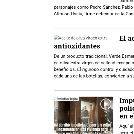
patrim
personajes como Pedro Sánchez, Pablo I
Alfonso Ussía, firme defensor de la Cas
El a
antioxidantes
De un producto tradicional, Verde Esmer
de oliva extra virgen de calidad excepcio
beneficios. El riguroso control y cuida
cada una de las botellas, convierten a su
Impu
poli
en e
Aquí el
pero el