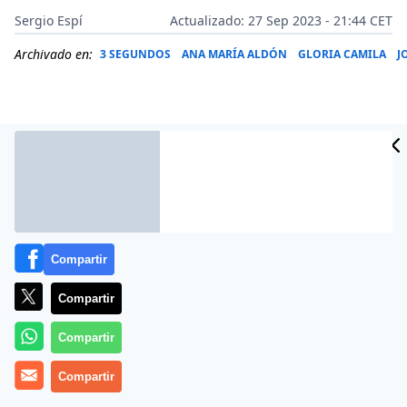
Sergio Espí
Actualizado: 27 Sep 2023 - 21:44 CET
Archivado en:
3 SEGUNDOS
ANA MARÍA ALDÓN
GLORIA CAMILA
J
Compartir
Compartir
Compartir
Más información
Compartir