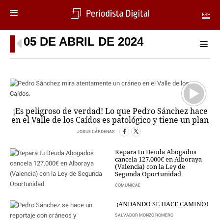
ESP
05 DE ABRIL DE 2024
MENÚ
SECCIONES
POLÍTICA
MUNDO
PERIODISMO
¡Es peligroso de verdad! Lo que Pedro Sánchez hace
ECONOMÍA
en el Valle de los Caídos es patológico y tiene un plan
DEPORTES
JOSUÉ CÁRDENAS
CIENCIA
TECNOLOGÍA
Repara tu Deuda Abogados
cancela 127.000€ en Alboraya
CULTURA
(Valencia) con la Ley de
TELEVISIÓN
Segunda Oportunidad
GENTE
COMUNICAE
MAGAZINE
¡ANDANDO SE HACE CAMINO!
SALVADOR MONZÓ ROMERO
OTRAS WEBS