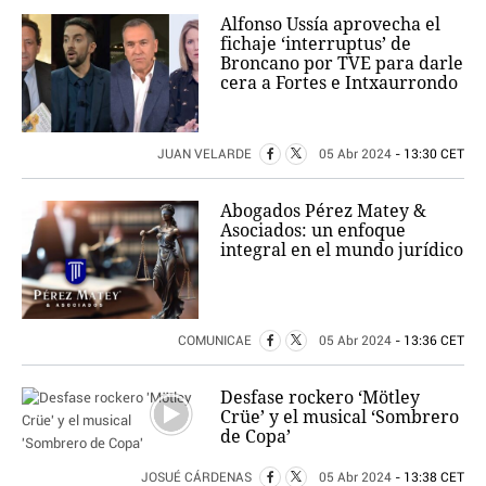
Alfonso Ussía aprovecha el
fichaje ‘interruptus’ de
Broncano por TVE para darle
cera a Fortes e Intxaurrondo
JUAN VELARDE
05 Abr 2024
- 13:30 CET
Abogados Pérez Matey &
Asociados: un enfoque
integral en el mundo jurídico
COMUNICAE
05 Abr 2024
- 13:36 CET
Desfase rockero ‘Mötley
Crüe’ y el musical ‘Sombrero
de Copa’
JOSUÉ CÁRDENAS
05 Abr 2024
- 13:38 CET