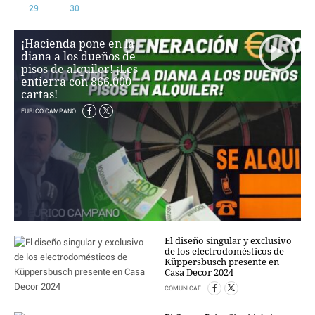
PERSONAJES
29
30
ORGANISMOS
LUGARES
¡Hacienda pone en la
diana a los dueños de
AUTORES
pisos de alquiler! ¡Les
HEMEROTECA
entierra con 866.000
cartas!
SERVICIOS
EURICO CAMPANO
OFERTAS
CLUB PD
ENLACES
MEDIOS
MÁS SERVICIOS
EDICIONES
El diseño singular y exclusivo
de los electrodomésticos de
AMÉRICA
Küppersbusch presente en
ESPAÑA
Casa Decor 2024
COMUNICAE