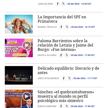
05 Abr 2024
- 15:30 CET
JUAN VELARDE
La Importancia del SPF en
Primavera
05 Abr 2024
- 16:15 CET
MANUEL TRUJILLO
Paloma Barrientos sobre la
relación de Letizia y Jaime del
Burgo: «Fue intensa»
05 Abr 2024
- 17:00 CET
DAVID G. ÁLVAREZ
Delicado equilibrio: literario y de
antes
05 Abr 2024
- 17:17 CET
JOSÉ CATALÁN DEUS
Sánchez «el quebrantahuesos»
muestra al mundo su perfil
psicológico más siniestro
05 Abr 2024
- 17:40 CET
EURICO CAMPANO