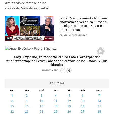
CRIMEN Y CASTIGO
MOTOR
Javier Nart desmonta la última
RELIGION
chorrada de Verónica Fumanal
en el plató de Risto: “¡Eso es
TRAVELLERS
una tontería!”
EXPERTOS
CRISTINA LÓPEZ MANTAS
GASTRONOMÍA
SALUD
ESCAPARATE
Ángel Expósito, en modo volcánico ante el esperpéntico
24X7
publirreportaje de Pedro Sánchez en el Valle de los Caídos: «¡Qué
ridículo!»
LA RETAGUARDIA
LA BURBUJA
JUAN VELARDE
DIRECTORIOS
Abril 2024
LO ÚLTIMO
Lun
Mar
Mié
Jue
Vie
Sáb
Dom
1
2
3
4
5
6
7
BLOGS
8
9
10
11
12
13
14
VÍDEOS
15
16
17
18
19
20
21
TEMAS
22
23
24
25
26
27
28