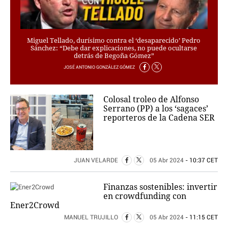
Miguel Tellado, durísimo contra el ‘desaparecido’ Pedro
Sánchez: “Debe dar explicaciones, no puede ocultarse
detrás de Begoña Gómez”
JOSÉ ANTONIO GONZÁLEZ GÓMEZ
Colosal troleo de Alfonso
Serrano (PP) a los ‘sagaces’
reporteros de la Cadena SER
JUAN VELARDE
05 Abr 2024
- 10:37 CET
Finanzas sostenibles: invertir
en crowdfunding con
Ener2Crowd
MANUEL TRUJILLO
05 Abr 2024
- 11:15 CET