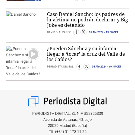
Caso Daniel Sancho: los padres de
la víctima no podrán declarar y Big
Joke es detenido
05 Abr 2024
- 19:00 CET
DAVID G. ÁLVAREZ
¿Pueden Sánchez y su infamia
llegar a ‘tocar’ la cruz del Valle de
los Caídos?
05 Abr 2024
- 19:45 CET
PERIODISTA DIGITAL
PERIODISTA DIGITAL, SL NIF B82785809
Avenida de Asturias, 49, bajo
28029 Madrid (España)
Tlf. (+34) ‎91 173 11 26