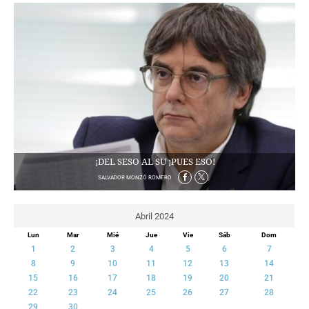
CRIMEN Y CASTIGO
MOTOR
RELIGION
TRAVELLERS
EXPERTOS
GASTRONOMÍA
SALUD
ESCAPARATE
24X7
¡DEL SESO AL SU ¡PUES ESO!
LA RETAGUARDIA
SALVADOR MONZÓ ROMERO
LA BURBUJA
Abril 2024
DIRECTORIOS
Lun
Mar
Mié
Jue
Vie
Sáb
Dom
LO ÚLTIMO
1
2
3
4
5
6
7
BLOGS
8
9
10
11
12
13
14
15
16
17
18
19
20
21
VÍDEOS
22
23
24
25
26
27
28
TEMAS
29
30