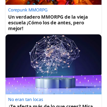
Corepunk MMORPG
Un verdadero MMORPG de la vieja
escuela ¡Cómo los de antes, pero
mejor!
No eran tan locas
¿Te afecta más de lo que crees? Mira