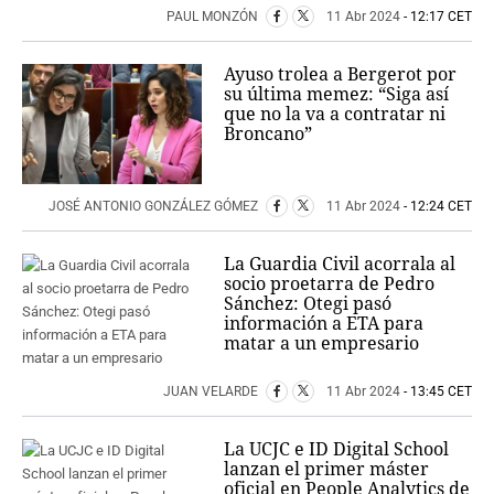
PAUL MONZÓN
11 Abr 2024
- 12:17 CET
Ayuso trolea a Bergerot por
su última memez: “Siga así
que no la va a contratar ni
Broncano”
JOSÉ ANTONIO GONZÁLEZ GÓMEZ
11 Abr 2024
- 12:24 CET
La Guardia Civil acorrala al
socio proetarra de Pedro
Sánchez: Otegi pasó
información a ETA para
matar a un empresario
JUAN VELARDE
11 Abr 2024
- 13:45 CET
La UCJC e ID Digital School
lanzan el primer máster
oficial en People Analytics de