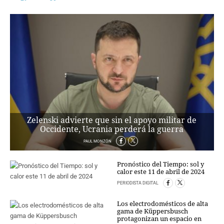
PERSONAJES
ORGANISMOS
LUGARES
AUTORES
HEMEROTECA
SERVICIOS
OFERTAS
CLUB PD
ENLACES
Zelenski advierte que sin el apoyo militar de
Occidente, Ucrania perderá la guerra
MEDIOS
MÁS SERVICIOS
PAUL MONZÓN
Pronóstico del Tiempo: sol y
EDICIONES
calor este 11 de abril de 2024
AMÉRICA
PERIODISTA DIGITAL
ESPAÑA
Los electrodomésticos de alta
gama de Küppersbusch
protagonizan un espacio en