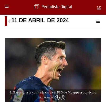
ESP
11 DE ABRIL DE 2024
MENÚ
SECCIONES
POLÍTICA
MUNDO
PERIODISMO
ECONOMÍA
DEPORTES
CIENCIA
TECNOLOGÍA
CULTURA
TELEVISIÓN
GENTE
El Barcelona le «pinta la cara» al PSG de Mbappé a domicilio
MAGAZINE
PAUL MONZÓN
OTRAS WEBS