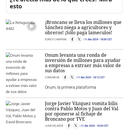
esto
¡Broncano se lleva los millones que
Sánchez niega a agricultores y
obreros! ¡Sólo paga lameculos!
EURICO CAMPANO
11 Abr 2024
- 18:00 CET
Onum levanta una ronda de
inversión de millones para ayudar
a empresas a extraer más valor de
sus datos
COMUNICAE
11 Abr 2024
- 18:12 CET
Onum, la primera plataforma
Jorge Javier Vázquez vomita bilis
contra Pablo Motos y Juan del Val
por oponerse al fichaje de
Broncano por TVE
JUAN VELARDE
11 Abr 2024
- 18:30 CET