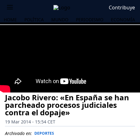
Contribuye
HOME
POLÍTICA
MUNDO
PERIODISMO
ECONOMÍA
Jacobo Rivero: «En España se han
parcheado procesos judiciales
contra el dopaje»
19 Mar 2014 - 15:54 CET
OS
Archivado en:
DEPORTES