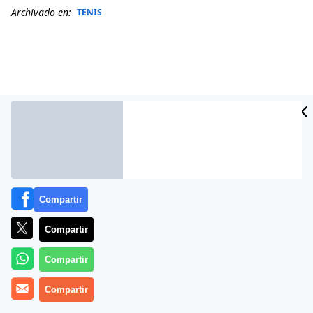
Archivado en:
TENIS
Compartir
Compartir
Más información
Compartir
Compartir