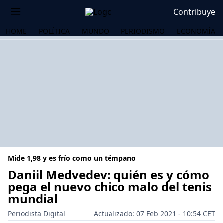
Contribuye
HOME
POLÍTICA
MUNDO
PERIODISMO
ECONOMÍA
Mide 1,98 y es frío como un témpano
Daniil Medvedev: quién es y cómo
pega el nuevo chico malo del tenis
mundial
OS
Periodista Digital
Actualizado: 07 Feb 2021 - 10:54 CET