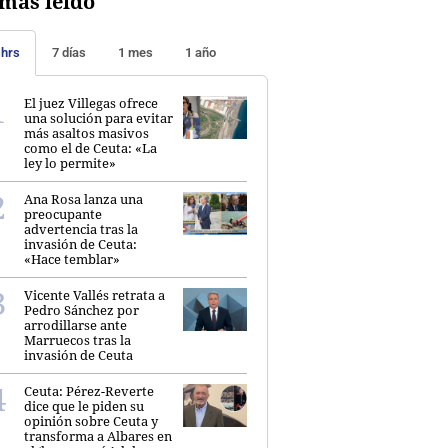
más leído
 hrs
7 días
1 mes
1 año
El juez Villegas ofrece
una solución para evitar
más asaltos masivos
como el de Ceuta: «La
ley lo permite»
Ana Rosa lanza una
preocupante
advertencia tras la
invasión de Ceuta:
«Hace temblar»
Vicente Vallés retrata a
Pedro Sánchez por
arrodillarse ante
Marruecos tras la
invasión de Ceuta
Ceuta: Pérez-Reverte
dice que le piden su
opinión sobre Ceuta y
transforma a Albares en