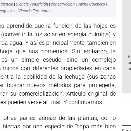
|
ciencia
|
Ciencia y Nutrición
|
conservación
|
Jaime Colchero
|
vegetales
|
Victoria Fernández
s aprendido que la función de las hojas es
s (convertir la luz solar en energía química) y
erda agua. Y así es principalmente, también en
echuga que nos comemos. Sin embargo, la
B
o es un simple escudo, sino un complejo
c
micos con diferentes propiedades en cada
s
entra la debilidad de la lechuga (sus zonas
ear buscar nuevos métodos para protegerla,
ar su comercialización. Artículo original de
res pueden verse al final. Y continuamos…
y otras partes aéreas de las plantas, como
n cubiertas por una especie de “capa más bien