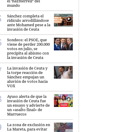
el ‘hazmerreír’ del
mundo
Sánchez completa el
ridículo arrodillándose
ante Mohamed pese a la
invasión de Ceuta
Sondeos: el PSOE, que
viene de perder 200.000
votos en julio, se
precipita al abismo con
la invasión de Ceuta
La invasión de Ceuta y
la torpe reacción de
Sánchez empujan un
aluvión de votos hacia
VOX
Ayuso alerta de que la
invasión de Ceuta fue
un ensayo y advierte de
un «asalto final» de
Marruecos
La zona de exclusión en
La Mareta, para evitar