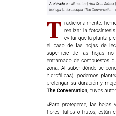
Archivado en:
alimentos
|
Ana Cros Stötter
lechuga
|
microscopía
|
The Conversation
|
T
radicionalmente, hemo
realizar la fotosíntesi
evitar que la planta pi
el caso de las hojas de l
superficie de las hojas n
entramado de compuestos quí
zona. Al saber dónde se conc
hidrofílicas), podemos plant
prolongar su duración y mejor
The Conversation
, cuyos auto
«Para protegerse, las hojas 
flores, tallos o frutos, está