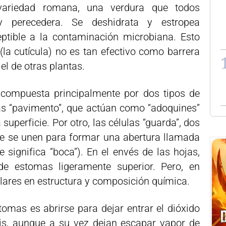
variedad romana, una verdura que todos
perecedera. Se deshidrata y estropea
ptible a la contaminación microbiana. Esto
(la cutícula) no es tan efectivo como barrera
l de otras plantas.
á compuesta principalmente por dos tipos de
ulas “pavimento”, que actúan como “adoquines”
superficie. Por otro, las células “guarda”, dos
ue se unen para formar una abertura llamada
e significa “boca”). En el envés de las hojas,
e estomas ligeramente superior. Pero, en
lares en estructura y composición química.
tomas es abrirse para dejar entrar el dióxido
sis, aunque a su vez dejan escapar vapor de