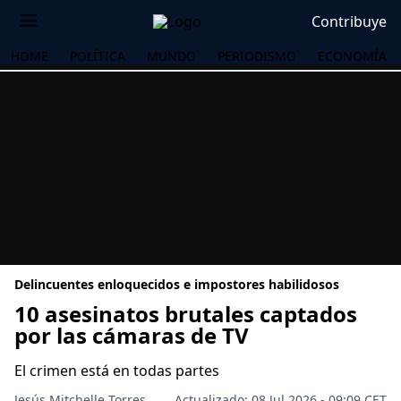
Contribuye
HOME
POLÍTICA
MUNDO
PERIODISMO
ECONOMÍA
Delincuentes enloquecidos e impostores habilidosos
10 asesinatos brutales captados
por las cámaras de TV
OS
El crimen está en todas partes
Jesús Mitchelle Torres
Actualizado: 08 Jul 2026 - 09:09 CET