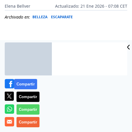
Elena Bellver
Actualizado: 21 Ene 2026 - 07:08 CET
Archivado en:
BELLEZA
ESCAPARATE
Compartir
Compartir
Más información
Compartir
Compartir