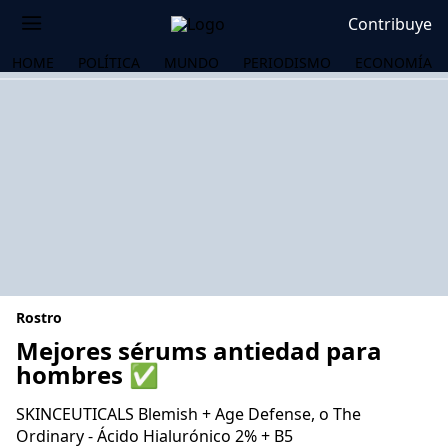
Contribuye
HOME
POLÍTICA
MUNDO
PERIODISMO
ECONOMÍA
Rostro
Mejores sérums antiedad para
hombres ✅
OS
SKINCEUTICALS Blemish + Age Defense, o The
Ordinary - Ácido Hialurónico 2% + B5