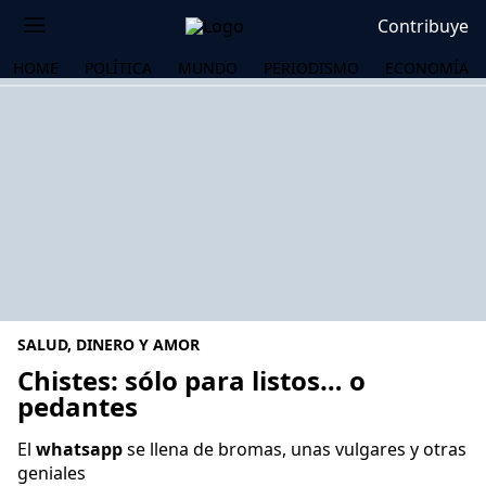
Contribuye
HOME
POLÍTICA
MUNDO
PERIODISMO
ECONOMÍA
SALUD, DINERO Y AMOR
Chistes: sólo para listos… o
pedantes
OS
El
whatsapp
se llena de bromas, unas vulgares y otras
geniales