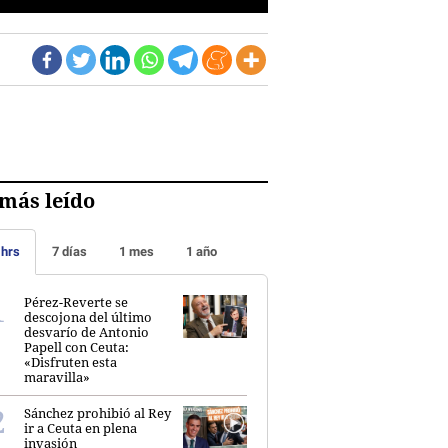
más leído
 hrs
7 días
1 mes
1 año
Pérez-Reverte se
descojona del último
desvarío de Antonio
Papell con Ceuta:
«Disfruten esta
maravilla»
Sánchez prohibió al Rey
ir a Ceuta en plena
invasión