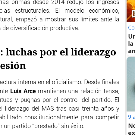
rias primas desde 2014 redujo los ingresos
cias estructurales. El modelo económico,
ural, empezó a mostrar sus límites ante la
Co
a de diversificación productiva.
U
la
: luchas por el liderazgo
an
hesión
ractura interna en el oficialismo. Desde finales
Luis Arce
ente
mantienen una relación tensa,
as y pugnas por el control del partido. El
 liderazgo del MAS tras casi treinta años y
9 
abilitado constitucionalmente para competir
No
n un partido “prestado” sin éxito.
ex