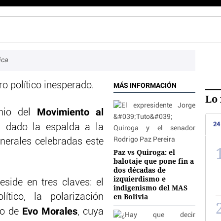
ica
ro político inesperado.
MÁS INFORMACIÓN
Lo 
Movimiento al
nio del
24
ha dado la espalda a la
enerales celebradas este
Paz vs Quiroga: el
balotaje que pone fin a
dos décadas de
izquierdismo e
side en tres claves: el
indigenismo del MAS
ítico, la polarización
en Bolivia
Evo Morales
ido de
, cuya