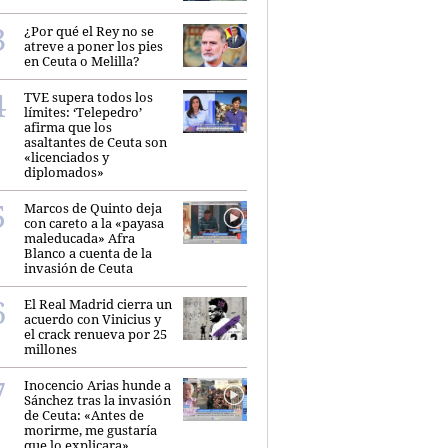
¿Por qué el Rey no se
atreve a poner los pies
en Ceuta o Melilla?
TVE supera todos los
límites: ‘Telepedro’
afirma que los
asaltantes de Ceuta son
«licenciados y
diplomados»
Marcos de Quinto deja
con careto a la «payasa
maleducada» Afra
Blanco a cuenta de la
invasión de Ceuta
El Real Madrid cierra un
acuerdo con Vinicius y
el crack renueva por 25
millones
Inocencio Arias hunde a
Sánchez tras la invasión
de Ceuta: «Antes de
morirme, me gustaría
que lo explicara»