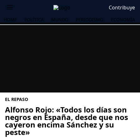
Contribuye
HOME
POLÍTICA
MUNDO
PERIODISMO
ECONOMÍA
EL REPASO
Alfonso Rojo: «Todos los días son
negros en España, desde que nos
cayeron encima Sánchez y su
OS
peste»