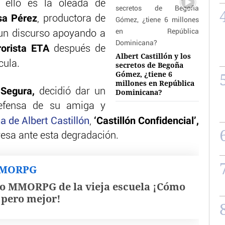
 ello es la oleada de
sa Pérez
, productora de
 un discurso apoyando a
rorista ETA
después de
Albert Castillón y los
cula.
secretos de Begoña
Gómez, ¿tiene 6
millones en República
 Segura,
decidió dar un
Dominicana?
defensa de su amiga y
‘Castillón Confidencial’,
a de Albert Castillón
,
resa ante esta degradación.
MMORPG
o MMORPG de la vieja escuela ¡Cómo
, pero mejor!