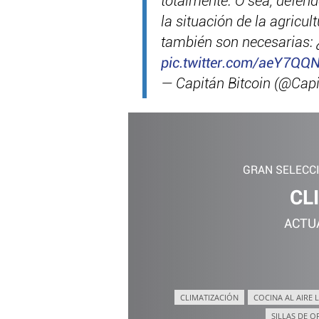
totalmente. O sea, defend
la situación de la agricult
también son necesarias: ¿
pic.twitter.com/aeY7Q
— Capitán Bitcoin (@Capi
GRAN SELECC
CL
ACTU
CLIMATIZACIÓN
COCINA AL AIRE L
SILLAS DE O