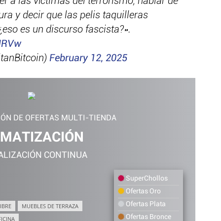
er a las víctimas del terrorismo, hablar de
ura y decir que las pelis taquilleras
eso es un discurso fascista?».
QNRVw
tanBitcoin)
February 12, 2025
IÓN DE OFERTAS MULTI-TIENDA
IMATIZACIÓN
ALIZACIÓN CONTINUA
SuperChollos
Ofertas Oro
Ofertas Plata
IBRE
MUEBLES DE TERRAZA
Ofertas Bronce
FICINA