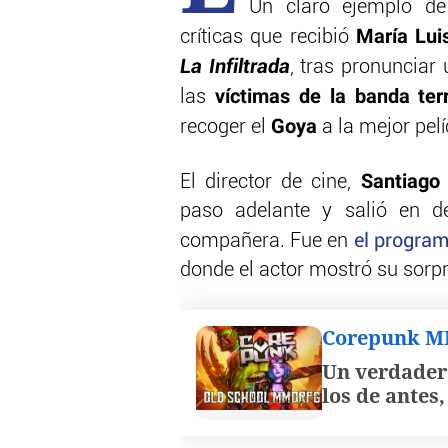
Un claro ejemplo de
María Lui
críticas que recibió
La Infiltrada
, tras pronunciar
víctimas de la banda ter
las
Goya
recoger el
a la mejor pelí
Santiago
El director de cine,
paso adelante y salió en 
compañera. Fue en
el program
donde el actor mostró su sorp
Corepunk 
Un verdader
los de antes