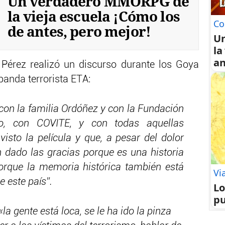
Un verdadero MMORPG de
la vieja escuela ¡Cómo los
Co
de antes, pero mejor!
U
la
an
 Pérez realizó un discurso durante los Goya
banda terrorista ETA:
on la familia Ordóñez y con la Fundación
mo, con COVITE, y con todas aquellas
visto la película y que, a pesar del dolor
 dado las gracias porque es una historia
orque la memoria histórica también está
Vi
e este país”.
Lo
pu
a gente está loca, se le ha ido la pinza