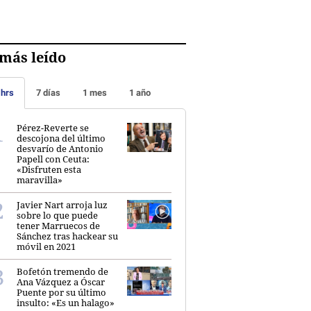
más leído
 hrs
7 días
1 mes
1 año
Pérez-Reverte se
descojona del último
desvarío de Antonio
Papell con Ceuta:
«Disfruten esta
maravilla»
Javier Nart arroja luz
sobre lo que puede
tener Marruecos de
Sánchez tras hackear su
móvil en 2021
Bofetón tremendo de
Ana Vázquez a Óscar
Puente por su último
insulto: «Es un halago»