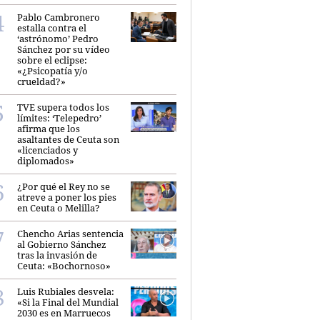
Pablo Cambronero
estalla contra el
‘astrónomo’ Pedro
Sánchez por su vídeo
sobre el eclipse:
«¿Psicopatía y/o
crueldad?»
TVE supera todos los
límites: ‘Telepedro’
afirma que los
asaltantes de Ceuta son
«licenciados y
diplomados»
¿Por qué el Rey no se
atreve a poner los pies
en Ceuta o Melilla?
Chencho Arias sentencia
al Gobierno Sánchez
tras la invasión de
Ceuta: «Bochornoso»
Luis Rubiales desvela:
«Si la Final del Mundial
2030 es en Marruecos