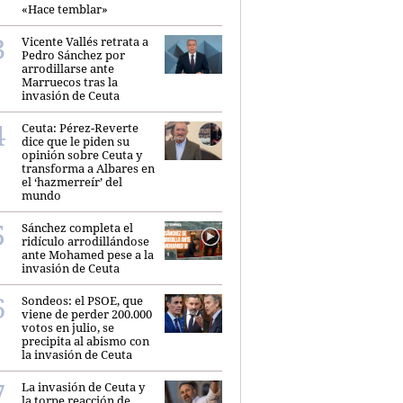
«Hace temblar»
Vicente Vallés retrata a
Pedro Sánchez por
arrodillarse ante
Marruecos tras la
invasión de Ceuta
Ceuta: Pérez-Reverte
dice que le piden su
opinión sobre Ceuta y
transforma a Albares en
el ‘hazmerreír’ del
mundo
Sánchez completa el
ridículo arrodillándose
ante Mohamed pese a la
invasión de Ceuta
Sondeos: el PSOE, que
viene de perder 200.000
votos en julio, se
precipita al abismo con
la invasión de Ceuta
La invasión de Ceuta y
la torpe reacción de