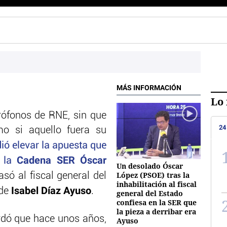
MÁS INFORMACIÓN
Lo 
rófonos de RNE, sin que
24
mo si aquello fuera su
dió elevar la apuesta que
Cadena SER Óscar
n la
Un desolado Óscar
López (PSOE) tras la
só al fiscal general del
inhabilitación al fiscal
Isabel Díaz Ayuso
 de
.
general del Estado
confiesa en la SER que
la pieza a derribar era
dó que hace unos años,
Ayuso