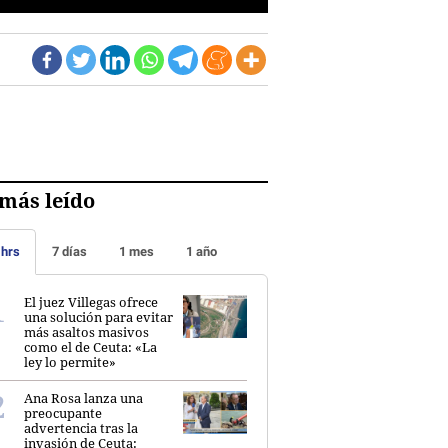
más leído
 hrs
7 días
1 mes
1 año
El juez Villegas ofrece
una solución para evitar
más asaltos masivos
como el de Ceuta: «La
ley lo permite»
Ana Rosa lanza una
preocupante
advertencia tras la
invasión de Ceuta: