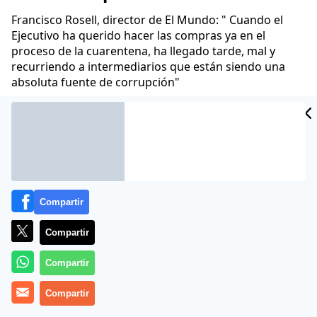
Francisco Rosell, director de El Mundo: " Cuando el
Ejecutivo ha querido hacer las compras ya en el
proceso de la cuarentena, ha llegado tarde, mal y
recurriendo a intermediarios que están siendo una
absoluta fuente de corrupción"
Juan Velarde
23 Abr 2020 - 09:38 CET
Archivado en:
CIENCIA
FARMACIA
GOBIERNO
INVESTIGACIÓN
M
Compartir
Compartir
Compartir
Compartir