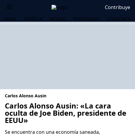
Contribuye
HOME
POLÍTICA
MUNDO
PERIODISMO
ECONOMÍA
Carlos Alonso Ausin
Carlos Alonso Ausin: «La cara
oculta de Joe Biden, presidente de
EEUU»
OS
Se encuentra con una economía saneada,