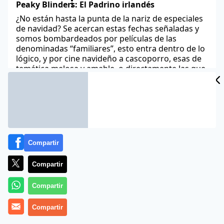
Peaky Blinders: El Padrino irlandés
¿No están hasta la punta de la nariz de especiales
de navidad? Se acercan estas fechas señaladas y
somos bombardeados por películas de las
denominadas “familiares”, esto entra dentro de lo
lógico, y por cine navideño a cascoporro, esas de
temática melosa y amable, o directamente las que
sitúan al gordo vestido de rojo con
Icono en serie
El calor va asomando y siempre es una buena
opción de ocio echar un rato frente al televisor
trasnochando con una buena película o, como
Compartir
más se va estilando en los últimos tiempos,
marcándose un buen maratón de series. Ni soñar
Compartir
podría sir Arthur Conan Doyle cuando creó en
1887 a Sherlock Holmes que en
Compartir
Mozart in the jungle: stravaganza
Compartir
El entretenimiento audiovisual va al galope, y si