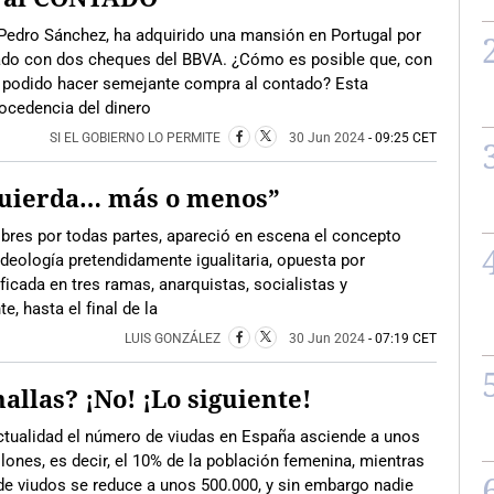
Pedro Sánchez, ha adquirido una mansión en Portugal por
ado con dos cheques del BBVA. ¿Cómo es posible que, con
a podido hacer semejante compra al contado? Esta
ocedencia del dinero
SI EL GOBIERNO LO PERMITE
30 Jun 2024
- 09:25 CET
quierda… más o menos”
obres por todas partes, apareció en escena el concepto
 ideología pretendidamente igualitaria, opuesta por
ficada en tres ramas, anarquistas, socialistas y
, hasta el final de la
LUIS GONZÁLEZ
30 Jun 2024
- 07:19 CET
allas? ¡No! ¡Lo siguiente!
ctualidad el número de viudas en España asciende a unos
lones, es decir, el 10% de la población femenina, mientras
de viudos se reduce a unos 500.000, y sin embargo nadie