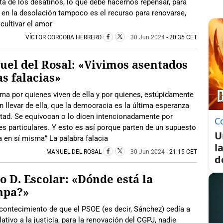
ta de los desatinos, lo que debe hacernos repensar, para
r en la desolación tampoco es el recurso para renovarse,
cultivar el amor
VÍCTOR CORCOBA HERRERO
30 Jun 2024
- 20:35 CET
el del Rosal: «Vivimos asentados
as falacias»
rma por quienes viven de ella y por quienes, estúpidamente
n llevar de ella, que la democracia es la última esperanza
rtad. Se equivocan o lo dicen intencionadamente por
C
es particulares. Y esto es así porque parten de un supuesto
U
a en sí misma” La palabra falacia
l
MANUEL DEL ROSAL
30 Jun 2024
- 21:15 CET
d
o D. Escolar: «Dónde está la
mpa?»
contecimiento de que el PSOE (es decir, Sánchez) cedía a
lativo a la justicia, para la renovación del CGPJ, nadie