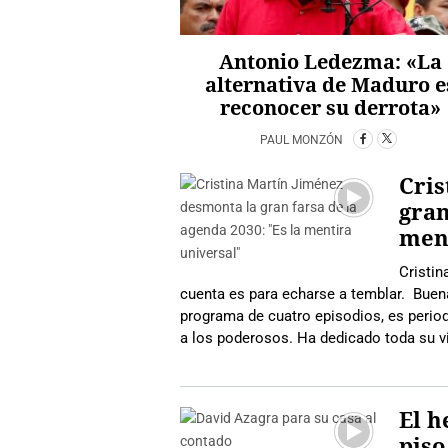
Antonio Ledezma: «La
alternativa de Maduro e
reconocer su derrota»
PAUL MONZÓN
Cris
gran
ment
Cristin
cuenta es para echarse a temblar. Buena
programa de cuatro episodios, es period
a los poderosos. Ha dedicado toda su vid
El 
pis