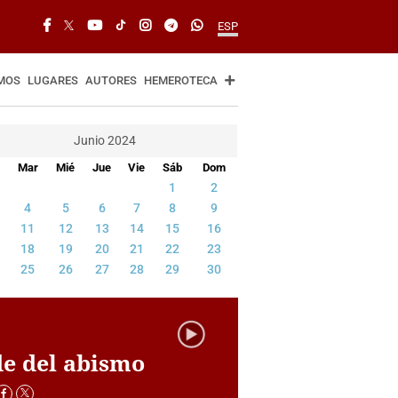
ESP
MOS
LUGARES
AUTORES
HEMEROTECA
Junio 2024
Mar
Mié
Jue
Vie
Sáb
Dom
1
2
4
5
6
7
8
9
11
12
13
14
15
16
18
19
20
21
22
23
25
26
27
28
29
30
de del abismo