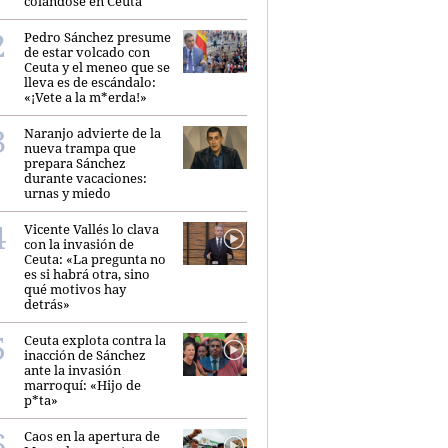
colándose en Ceuta
Pedro Sánchez presume
de estar volcado con
Ceuta y el meneo que se
lleva es de escándalo:
«¡Vete a la m*erda!»
Naranjo advierte de la
nueva trampa que
prepara Sánchez
durante vacaciones:
urnas y miedo
Vicente Vallés lo clava
con la invasión de
Ceuta: «La pregunta no
es si habrá otra, sino
qué motivos hay
detrás»
Ceuta explota contra la
inacción de Sánchez
ante la invasión
marroquí: «Hijo de
p*ta»
Caos en la apertura de