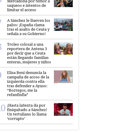
Mercadona por temor a
saqueos e intentos de
limitar el acceso
A Sánchez le llueven los
palos: ¡España clama
tras el asalto de Ceuta y
señala a su Gobierno!
Troleo colosal a una
reportera de Antena 3
por decir que a Ceuta
están llegando familias
enteras, mujeres y niños
Elisa Beni denuncia la
campaña de acoso de la
izquierda contra ella
tras defender a Ayuso:
“Borregos, me la
refanfinfla”
¡Hasta laSexta da por
finiquitado a Sánchez!
Un tertuliano lo llama
‘corrupto’