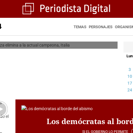
a a Dinamarca y Suiza elimina a
4
al campeona, Italia
TEMAS
PERSONAJES
ORGANIS
PAUL MONZÓN
Lun
3
10
17
24
Los demócratas al bor
SI EL GOBIERNO LO PERMITE