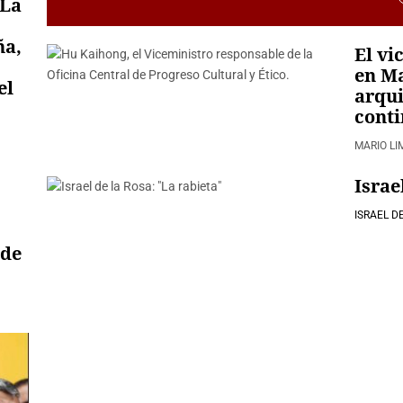
«La
ña,
El vi
,
en Ma
el
arqu
conti
MARIO L
Israe
ISRAEL D
 de