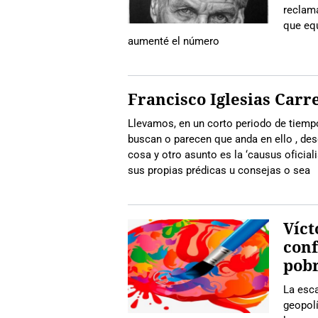
reclama
que equ
aumenté el número
Francisco Iglesias Carr
Llevamos, en un corto periodo de tiempo
buscan o parecen que anda en ello , desd
cosa y otro asunto es la ‘causus oficiali
sus propias prédicas u consejas o sea
Víct
conf
pob
La esca
geopolí