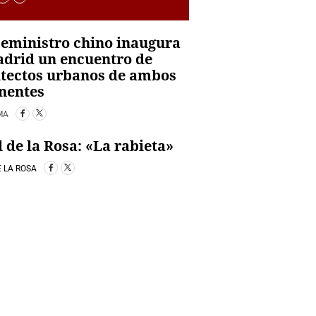
ceministro chino inaugura
drid un encuentro de
itectos urbanos de ambos
nentes
IMA
l de la Rosa: «La rabieta»
E LA ROSA