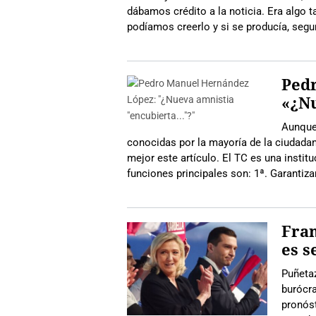
dábamos crédito a la noticia. Era algo t
podíamos creerlo y si se producía, segu
Ped
«¿N
Aunque 
conocidas por la mayoría de la ciudadan
mejor este artículo. El TC es una instit
funciones principales son: 1ª. Garantiz
Fran
es 
Puñetaz
burócr
pronóst