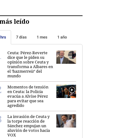
más leído
 hrs
7 días
1 mes
1 año
Ceuta: Pérez-Reverte
dice que le piden su
opinión sobre Ceuta y
transforma a Albares en
el ‘hazmerreír’ del
mundo
Momentos de tensión
en Ceuta: la Policía
evacúa a Alvise Pérez
para evitar que sea
agredido
La invasión de Ceuta y
la torpe reacción de
Sánchez empujan un
aluvión de votos hacia
VOX