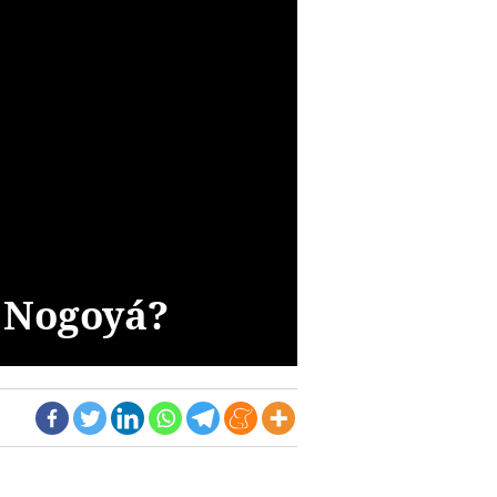
e Nogoyá?