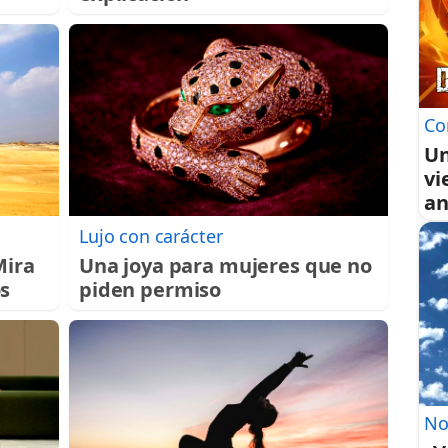
Co
Un
vi
an
Lujo con carácter
Mira
Una joya para mujeres que no
s
piden permiso
No