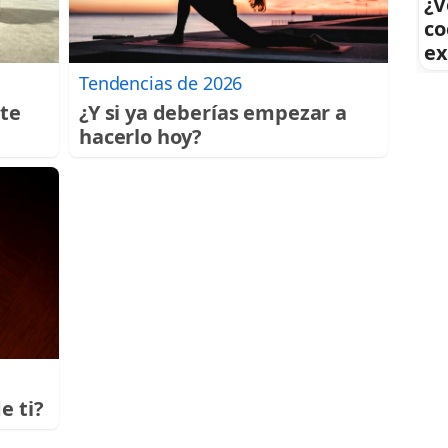
¿V
co
ex
Tendencias de 2026
 te
¿Y si ya deberías empezar a
hacerlo hoy?
e ti?