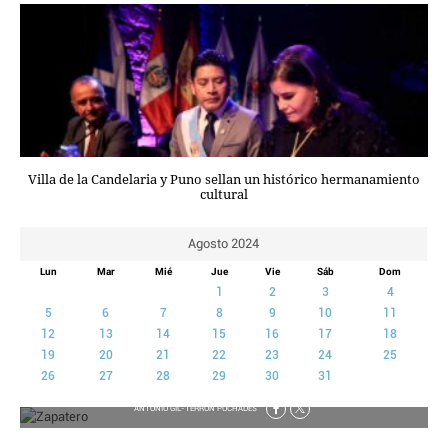
CRIMEN Y CASTIGO
MOTOR
RELIGION
TRAVELLERS
EXPERTOS
GASTRONOMÍA
Villa de la Candelaria y Puno sellan un histórico hermanamiento
SALUD
cultural
ESCAPARATE
24X7
Agosto 2024
LA RETAGUARDIA
Lun
Mar
Mié
Jue
Vie
Sáb
Dom
LA BURBUJA
1
2
3
4
5
6
7
8
9
10
11
DIRECTORIOS
12
13
14
15
16
17
18
LO ÚLTIMO
19
20
21
22
23
24
25
BLOGS
26
27
28
29
30
31
No es más tonto porque no se entrena
VÍDEOS
ANTONIO GIL-TERRÓN PUCHADES
TEMAS