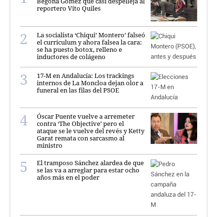
Begoña Gómez que casi despelleja al
reportero Vito Quiles
La socialista ‘Chiqui’ Montero’ falseó
el curriculum y ahora falsea la cara:
se ha puesto botox, relleno e
inductores de colágeno
17-M en Andalucía: Los trackings
internos de La Moncloa dejan olor a
funeral en las filas del PSOE
Óscar Puente vuelve a arremeter
contra ‘The Objective’ pero el
ataque se le vuelve del revés y Ketty
Garat remata con sarcasmo al
ministro
El tramposo Sánchez alardea de que
se las va a arreglar para estar ocho
años más en el poder