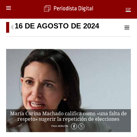
ESP
16 DE AGOSTO DE 2024
MENÚ
SECCIONES
POLÍTICA
MUNDO
PERIODISMO
ECONOMÍA
DEPORTES
CIENCIA
TECNOLOGÍA
CULTURA
TELEVISIÓN
María Corina Machado califica como «una falta de
GENTE
respeto» sugerir la repetición de elecciones
MAGAZINE
PAUL MONZÓN
OTRAS WEBS