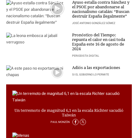
PERSONAJES
Ayuso estalla contra Sánchez y
el PSOE por abandonarse al
ORGANISMOS
nacionalismo catalán: “Buscan
destruir España ilegalmente”
LUGARES
JOSÉ ANTONIO GONZÁLEZ GÓMEZ
AUTORES
HEMEROTECA
Pronóstico del Tiempo:
repunta el calor en casi toda
España este 16 de agosto de
SERVICIOS
2024
OFERTAS
PERIODISTA DIGITAL
CLUB PD
Adiós a las exportaciones
ENLACES
SI EL GOBIERNO LO PERMITE
MEDIOS
MÁS SERVICIOS
EDICIONES
Un terremoto de magnitud 6,1 en la escala Richter sacudió
AMÉRICA
Taiwán
ESPAÑA
PAUL MONZÓN