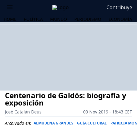
Contribuye
HOME
POLÍTICA
MUNDO
PERIODISMO
ECONOMÍA
Centenario de Galdós: biografía y
exposición
José Catalán Deus
09 Nov 2019 - 18:43 CET
OS
Archivado en:
ALMUDENA GRANDES
GUÍA CULTURAL
PATRICIA MO