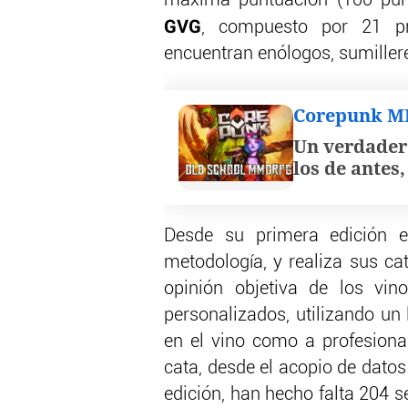
máxima puntuación (100 punt
GVG
, compuesto por 21 pr
encuentran enólogos, sumillere
Corepunk 
Un verdader
los de antes
Desde su primera edición e
metodología, y realiza sus ca
opinión objetiva de los vin
personalizados, utilizando un 
en el vino como a profesional
cata, desde el acopio de datos 
edición, han hecho falta 204 