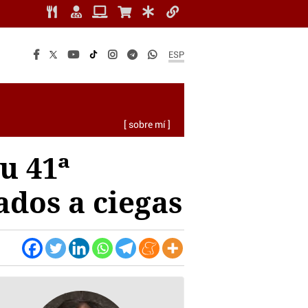
ESP
[ sobre mí ]
u 41ª
ados a ciegas