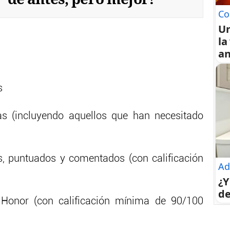
Co
U
la
an
s
as (incluyendo aquellos que han necesitado
s, puntuados y comentados (con calificación
Ad
¿Y
de
Honor (con calificación mínima de 90/100