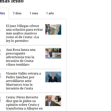
más leído
 hrs
7 días
1 mes
1 año
El juez Villegas ofrece
una solución para evitar
más asaltos masivos
como el de Ceuta: «La
ley lo permite»
Ana Rosa lanza una
preocupante
advertencia tras la
invasión de Ceuta:
«Hace temblar»
Vicente Vallés retrata a
Pedro Sánchez por
arrodillarse ante
Marruecos tras la
invasión de Ceuta
Ceuta: Pérez-Reverte
dice que le piden su
opinión sobre Ceuta y
transforma a Albares en