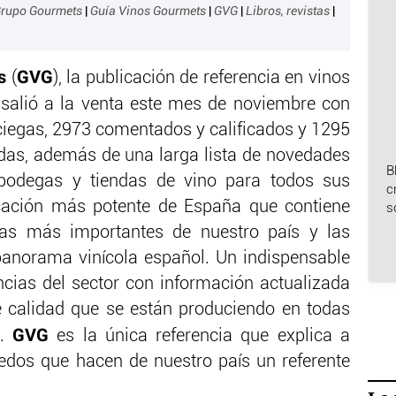
rupo Gourmets
|
Guía Vinos Gourmets
|
GVG
|
Libros, revistas
|
s
GVG
(
), la publicación de referencia en vinos
a
salió a la venta este mes de noviembre con
ciegas, 2973 comentados y calificados y 1295
das, además de una larga lista de novedades
B
bodegas y tiendas de vino para todos sus
c
licación más potente de España que contiene
s
as más importantes de nuestro país y las
anorama vinícola español. Un indispensable
encias del sector con información actualizada
e calidad que se están produciendo en todas
GVG
s.
es la única referencia que explica a
ñedos que hacen de nuestro país un referente