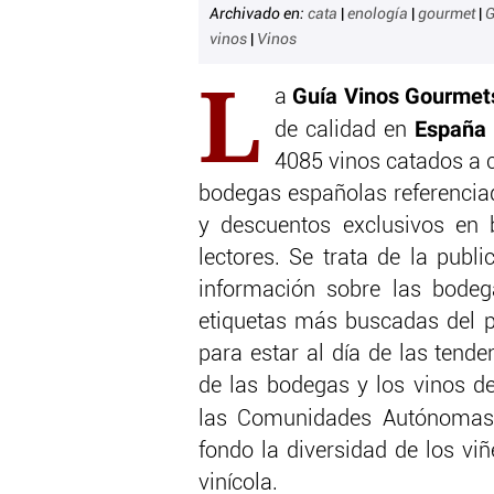
Archivado en:
cata
|
enología
|
gourmet
|
G
vinos
|
Vinos
L
Guía Vinos
Gourmet
a
Españ
de calidad en
4085 vinos catados a 
bodegas españolas referencia
y descuentos exclusivos en 
lectores. Se trata de la pub
información sobre las bodeg
etiquetas más buscadas del p
para estar al día de las tend
de las bodegas y los vinos d
las Comunidades Autónoma
fondo la diversidad de los vi
vinícola.