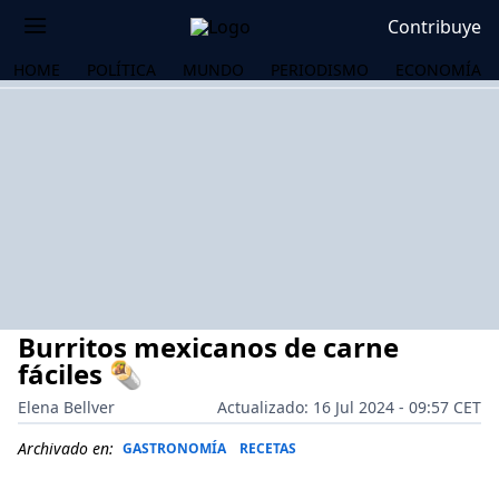
Contribuye
HOME
POLÍTICA
MUNDO
PERIODISMO
ECONOMÍA
Burritos mexicanos de carne
fáciles 🌯
Elena Bellver
Actualizado: 16 Jul 2024 - 09:57 CET
OS
Archivado en:
GASTRONOMÍA
RECETAS