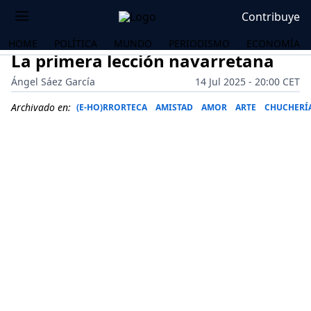
Contribuye
HOME
POLÍTICA
MUNDO
PERIODISMO
ECONOMÍA
La primera lección navarretana
Ángel Sáez García
14 Jul 2025 - 20:00 CET
Archivado en:
(E-HO)RRORTECA
AMISTAD
AMOR
ARTE
CHUCHERÍA
OS