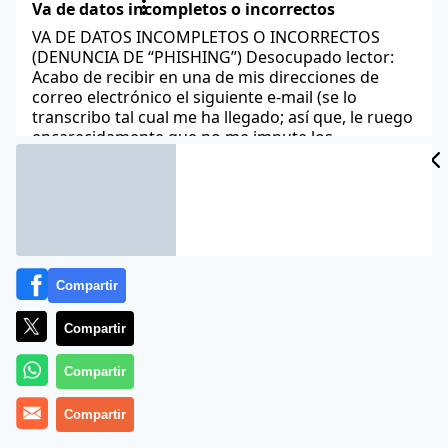
Va de datos incompletos o incorrectos
VA DE DATOS INCOMPLETOS O INCORRECTOS
(DENUNCIA DE “PHISHING”) Desocupado lector:
Acabo de recibir en una de mis direcciones de
correo electrónico el siguiente e-mail (se lo
transcribo tal cual me ha llegado; así que, le ruego
encarecidamente que no me impute los
numerosos yerros que contiene): “Open Bank
“Estimado usuario Open Bank “Durante nuestra
25-N, Día Internacional contra la violencia
hacia las mujeres
25-N, DÍA INTERNACIONAL CONTRA LA VIOLENCIA
Compartir
HACIA LAS MUJERES A mi dilecto hermano Jesús
María, porque hoy, domingo, 25 de noviembre de
Compartir
2007, cumple años; por ello, “Chichas”, ¡muchas
felicidades! Aquí, en esta urdidura, servidor, de
Compartir
natural (o por lo general) tolerante, intentará
argumentar y tratará de aducir las razones de
Compartir
peso o porqués de