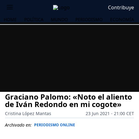
Contribuye
HOME
POLÍTICA
MUNDO
PERIODISMO
ECONOMÍA
Graciano Palomo: «Noto el aliento
de Iván Redondo en mi cogote»
Cristina López Mantas
23 Jun 2021 - 21:00 CET
OS
Archivado en:
PERIODISMO ONLINE